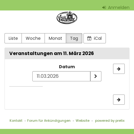
Zum
Anmelden
Haupt-
Villa
Inhalt
springen
Nachttanz
-
Liste
Woche
Monat
Tag
iCal
aktiön2001
Veranstaltungen am 11. März 2026
e.V.
Datum
Datum
zur
Anzeige
auswählen
Kontakt
Forum für Ankündigungen
Website
powered by pretix