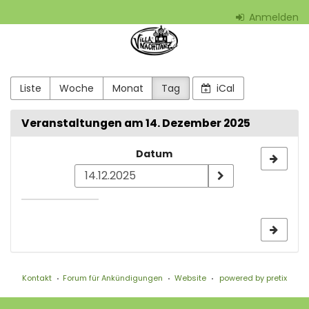
Zum
Anmelden
Haupt-
Villa
Inhalt
springen
Nachttanz
-
Liste
Woche
Monat
Tag
iCal
aktiön2001
Veranstaltungen am 14. Dezember 2025
e.V.
Datum
Datum
zur
Anzeige
auswählen
Kontakt
Forum für Ankündigungen
Website
powered by pretix