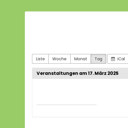
Zum
Haupt-
Villa
Inhalt
springen
Nachttanz
-
aktiön2001
e.V.
Liste
Woche
Monat
Tag
iCal
Veranstaltungen am 17. März 2025
Datum
zur
Anzeige
auswähl